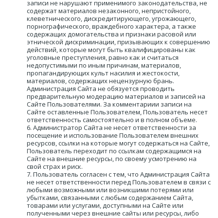
записи не нарушают применимого законодательства, не 
содержат материалов незаконного, непристойного, 
клеветнического, дискредитирующего, угрожающего, 
порнографического, враждебного характера, а также 
содержащих домогательства и признаки расовой или 
этнической дискриминации, призывающих к совершению 
действий, которые могут быть квалифицированы как 
уголовные преступления, равно как и считаться 
недопустимыми по иным причинам, материалов, 
пропагандирующих культ насилия и жестокости, 
материалов, содержащих нецензурную брань. 
Администрация Сайта не обязуется проводить 
предварительную модерацию материалов и записей на 
Сайте Пользователями. За комментариии записи на 
Сайте оставленные Пользователем, Пользователь несет 
ответственность самостоятельно и в полном объеме.
Администратор Сайта не несет ответственности за 
посещение и использование Пользователем внешних 
ресурсов, ссылки на которые могут содержаться на Сайте, 
Пользователь переходит по ссылкам содержащимся на 
Сайте на внешние ресурсы, по своему усмотрению на 
свой страх и риск.
Пользователь согласен с тем, что Администрация Сайта 
не несет ответственности перед Пользователем в связи с 
любыми возможными или возникшими потерями или 
убытками, связанными с любым содержанием Сайта, 
товарами или услугами, доступными на Сайте или 
полученными через внешние сайты или ресурсы, либо 